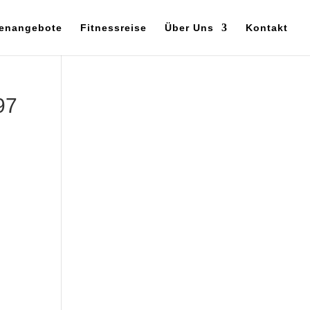
enangebote
Fitnessreise
Über Uns
Kontakt
97