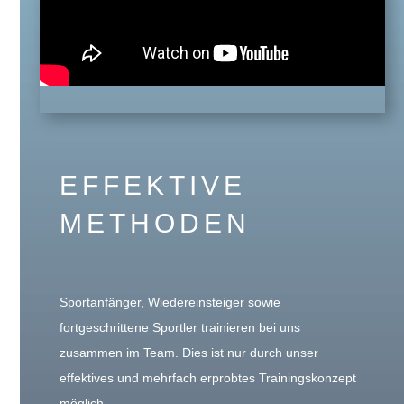
EFFEKTIVE
METHODEN
Sportanfänger, Wiedereinsteiger sowie
fortgeschrittene Sportler trainieren bei uns
zusammen im Team. Dies ist nur durch unser
effektives und mehrfach erprobtes Trainingskonzept
möglich.